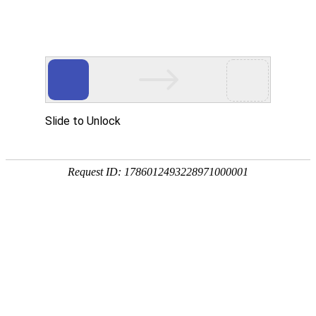
欢迎光临
手机网站
|
联系我们：0558-2330038
此页面上的内容需要较新版本的 Adobe Flash Player。
您当前的位置：
首页
>>
供应产品
>>
脱硫塔
>>
160T配套脱硫塔
>> 石灰石脱硫塔
石灰石脱硫塔
脱硫除尘器
布袋除尘器
静电脉冲除尘器
产品特性：
不锈钢除尘器,除尘设备
陶瓷多管除尘器
产品简介：
安徽脱硫除尘复合装置
铅烟净化装置