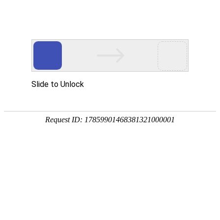
欢迎光临
手机网站
|
联系我们：0558-2330038
此页面上的内容需要较新版本的 Adobe Flash Player。
您当前的位置：
首页
>>
供应产品
>>
旋风除尘后串布袋除尘装置
产品分类展示
类别名称：旋风除尘后串布袋除尘装置
脱硫除尘器
设备用途：旋风除尘后串布袋除尘装置适
布袋除尘器
摘要：除尘器 旋风除尘器 布袋除尘器
静电脉冲除尘器
产品 | 列表展示
陶瓷多管除尘器
铅烟净化装置
产品图片
产品名