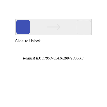
yer。
硫塔
产品分类展示
别名称：钢制脱硫塔
备用途：钢制脱硫塔适用于：热电、化工、制药、造纸、建材、冶炼、橡胶、食品等领
：脱硫塔 钢制脱硫塔 环保高效钢制脱硫塔
品 | 列表展示
产品图片
产品名称/型号