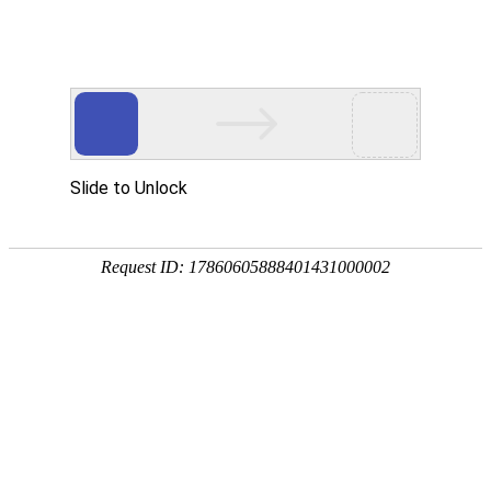
欢迎光临
手机网站
|
联系我们：0558-2330038
此页面上的内容需要较新版本的 Adobe Flash Player。
您当前的位置：
首页
>>
供应产品
>>
氧化风机
产品分类展示
当前分类 氧化风机 的二级类目如下，
脱硫除尘器
布袋除尘器
脱硫再生氧化风机
静电脉冲除尘器
类别名称：氧化风机
陶瓷多管除尘器
设备用途：氧化风机适用于：化工、热电
铅烟净化装置