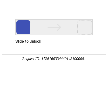
欢迎光临
手机网站
|
联系我们：0558-2330038
此页面上的内容需要较新版本的 Adobe Flash Player。
您当前的位置：
首页
>>
供应产品
>>
高效套筒式喷射雾化除尘器
产品分类展示
当前分类 高效套筒式喷射雾化除尘器 
脱硫除尘器
布袋除尘器
高品质生物质技术改造锅炉
静电脉冲除尘器
类别名称：高效套筒式喷射雾化除尘器
陶瓷多管除尘器
设备用途：安徽高效套筒式喷射雾化脱硫
铅烟净化装置