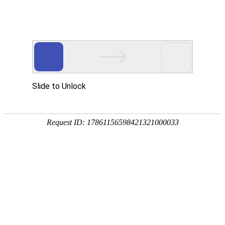
欢迎光临
手机网站
|
联系我们：0558-2330038
此页面上的内容需要较新版本的 Adobe Flash Player。
您当前的位置：
首页
>>
供应产品
>>
静电脉冲除尘器
产品分类展示
类别名称：静电脉冲除尘器
脱硫除尘器
设备用途：静电除尘器的工作原理是利用
布袋除尘器
摘要：安徽静电除尘器厂家 高效静电除尘
静电脉冲除尘器
产品 | 列表展示
陶瓷多管除尘器
铅烟净化装置
产品图片
产品名