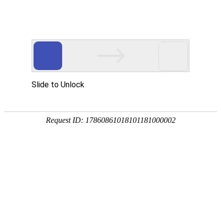
欢迎光临
手机网站
|
联系我们：0558-2330038
此页面上的内容需要较新版本的 Adobe Flash Player。
您当前的位置：
首页
>>
供应产品
>>
脱硫除尘器
>>
脱硫液管道
产品分类展示
当前分类 脱硫液管道 的同级分类如下
脱硫除尘器
布袋除尘器
脱硫除尘复合装置
环保
静电脉冲除尘器
脱硫液管道
喷射
陶瓷多管除尘器
铅烟净化装置