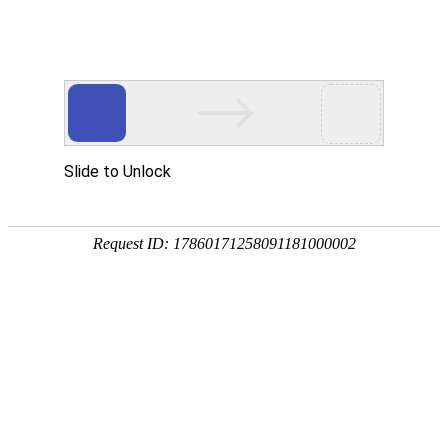
欢迎光临
手机网站
|
联系我们：0558-2330038
此页面上的内容需要较新版本的 Adobe Flash Player。
您当前的位置：
首页
>>
供应产品
>>
污水处理成套设备
>>
循环再生控制池设备
产品分类展示
当前分类 循环再生控制池设备 的同级
脱硫除尘器
布袋除尘器
性价比高污水处理成套设备
沉淀
静电脉冲除尘器
造纸污泥处理系统之一
造纸
陶瓷多管除尘器
铅烟净化装置