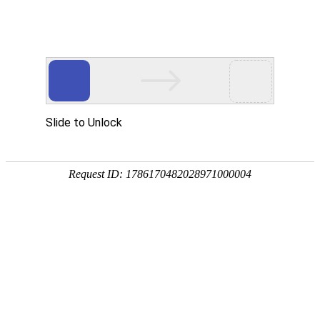
欢迎光临
手机网站
|
联系我们：0558-2330038
此页面上的内容需要较新版本的 Adobe Flash Player。
您当前的位置：
首页
>>
供应产品
>>
生物质能
>>
提供优质生物质燃烧工程
产品分类展示
当前分类 提供优质生物质燃烧工程 的
脱硫除尘器
布袋除尘器
安装中的生物质燃烧炉
提供
静电脉冲除尘器
生物质燃烧炉
陶瓷多管除尘器
铅烟净化装置