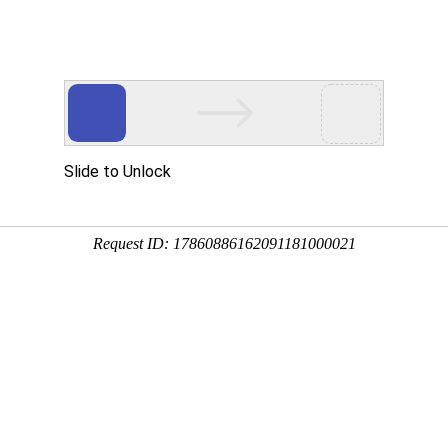
yer。
尘器
>>
锅炉后串电除尘器
产品分类展示
前分类 锅炉后串电除尘器 的同级分类如下，请查看
型电除尘器
电厂除尘全景图
电除尘出灰系统
在安装中的电除尘
热电厂除尘装置
220T锅炉除尘一