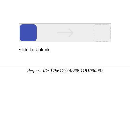
yer。
合出灰系统
>>
电袋组合出灰系统
产品分类展示
前分类 电袋组合出灰系统 的同级分类如下，请查看
袋组合出灰系统
别名称：电袋组合出灰系统
品 | 列表展示