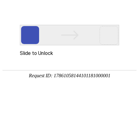
欢迎光临
手机网站
|
联系我们：0558-2330038
此页面上的内容需要较新版本的 Adobe Flash Player。
您当前的位置：
首页
>>
供应产品
>>
MGGH换热器
产品分类展示
类别名称：MGGH换热器
脱硫除尘器
设备用途：广泛用于：钢铁、有色、化工
布袋除尘器
摘要：换热器 脱硫脱硝换热器 金森源环
静电脉冲除尘器
产品 | 列表展示
陶瓷多管除尘器
铅烟净化装置
产品图片
产品名