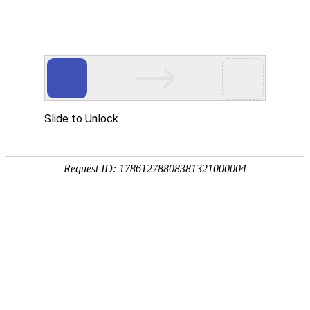
欢迎光临
手机网站
|
联系我们：0558-2330038
此页面上的内容需要较新版本的 Adobe Flash Player。
您当前的位置：
首页
>>
供应产品
>>
脱硫液循环系统
产品分类展示
当前分类 脱硫液循环系统 的二级类目
脱硫除尘器
布袋除尘器
脱硫液循环系统
静电脉冲除尘器
类别名称：脱硫液循环系统
陶瓷多管除尘器
设备用途：广泛应用于：化工、食品、制
铅烟净化装置